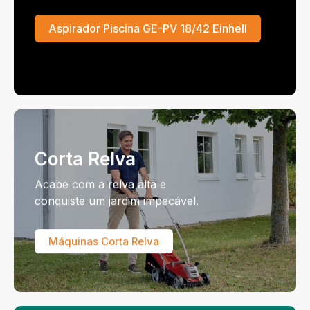
Aspirador Piscina GE-PV 18/42 Einhell
Corta Relva
Acabe com a relva alta e
conquiste um jardim impecável.
Máquinas Corta Relva