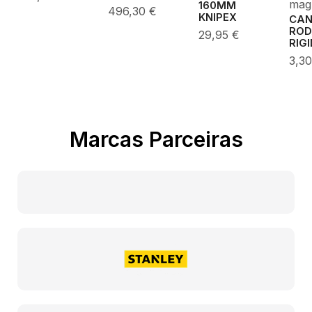
mag
160MM
496,30
€
KNIPEX
CA
ROD
29,95
€
RIG
3,3
Marcas Parceiras