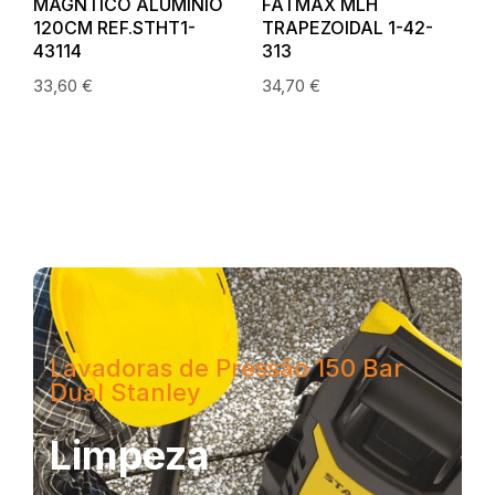
A
MAGNTICO ALUMÍNIO
FATMAX MLH
120CM REF.STHT1-
TRAPEZOIDAL 1-42-
43114
313
33,60
€
34,70
€
Lavadoras de Pressão 150 Bar
Dual Stanley
Limpeza