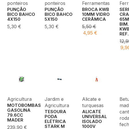
ponteiros
ponteiros
Ferramentas
Fer
PUNÇÃO
PUNÇÃO
BROCA KWB
SER
BICO BAHCO
BICO BAHCO
10MM VIDRO
CRA
4X150
5X150
CERÂMICA
65
BIM
5,30
€
5,30
€
5,50
€
KW
4,95
€
REF
12,
9,9
Agricultura
Jardim e
Alicate e
Bet
Agricultura
turquesas
made
MOTOBOMBAS
GASOLINA
cant
TESOURA
ALICATE
79.6CC
PODA
UNIVERSAL
roda
MADER
ELÉTRICA
ISOLADO
fec
STARK M
1000V
239,90
€