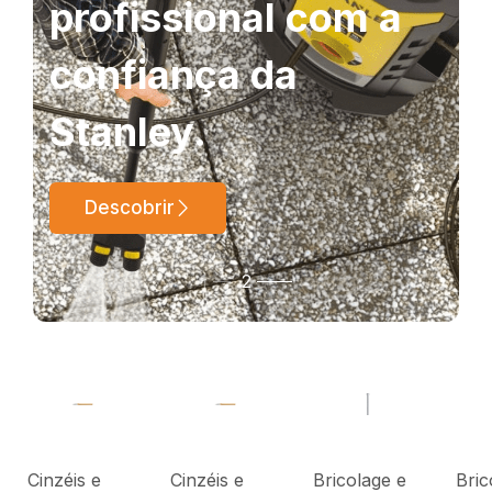
profissional com a
confiança da
Stanley.
Descobrir
1
2
Cinzéis e
Cinzéis e
Bricolage e
Bric