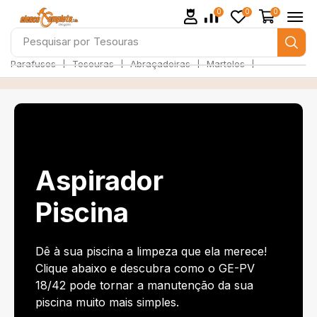
0
0
0
Pesquisar por
Parafusos
❘
❘
❘
❘
Parafusos
Tesouras
Abraçadeiras
Martelos
Aspirador
Piscina
Dê à sua piscina a limpeza que ela merece!
Clique abaixo e descubra como o GE-PV
18/42 pode tornar a manutenção da sua
piscina muito mais simples.