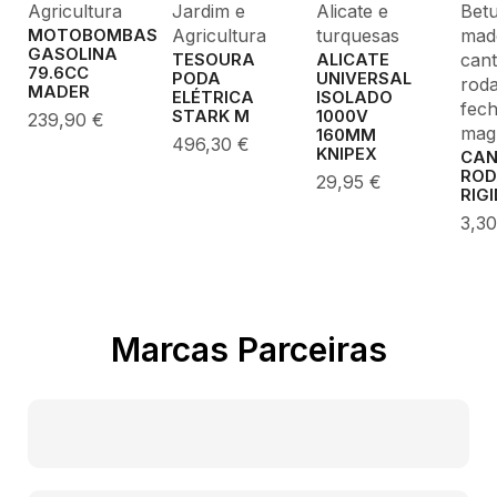
Alicate e
Bet
Agricultura
Jardim e
turquesas
made
Agricultura
MOTOBOMBAS
GASOLINA
cant
ALICATE
TESOURA
79.6CC
UNIVERSAL
PODA
roda
MADER
ISOLADO
ELÉTRICA
fec
1000V
STARK M
239,90
€
mag
160MM
496,30
€
KNIPEX
CA
ROD
29,95
€
RIG
3,3
Marcas Parceiras