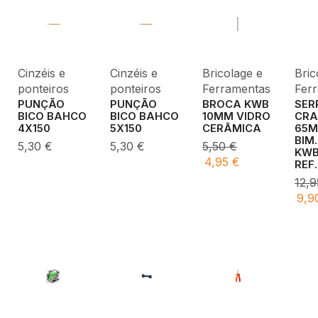
Cinzéis e
Cinzéis e
Bricolage e
Bric
ponteiros
ponteiros
Ferramentas
Fer
PUNÇÃO
PUNÇÃO
BROCA KWB
SER
BICO BAHCO
BICO BAHCO
10MM VIDRO
CRA
4X150
5X150
CERÂMICA
65
BIM
5,30
€
5,30
€
5,50
€
KW
4,95
€
REF
12,
9,9