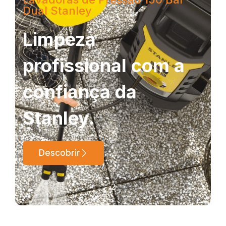
Dual Stanley
Limpeza
profissional com a
confiança da
Stanley.
Descobrir
1
2