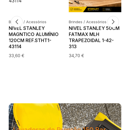
Brindes / Acessórios
Brindes / Acessórios
NIVEL STANLEY
NIVEL STANLEY 50CM
A
MAGNTICO ALUMÍNIO
FATMAX MLH
120CM REF.STHT1-
TRAPEZOIDAL 1-42-
43114
313
33,60
€
34,70
€
Lavadoras de Pressão 150 Bar