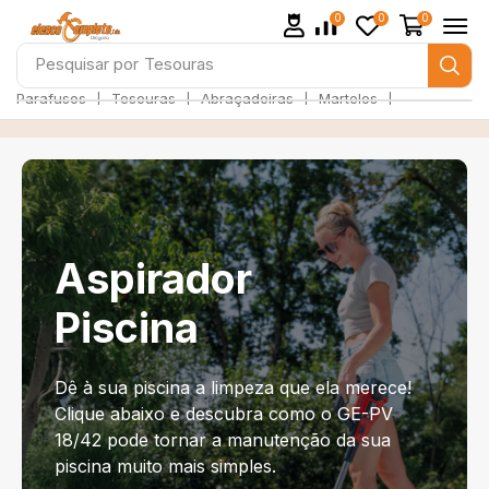
0
0
0
Pesquisar por
Parafusos
❘
❘
❘
❘
Parafusos
Tesouras
Abraçadeiras
Martelos
Aspirador
Piscina
Dê à sua piscina a limpeza que ela merece!
Clique abaixo e descubra como o GE-PV
18/42 pode tornar a manutenção da sua
piscina muito mais simples.