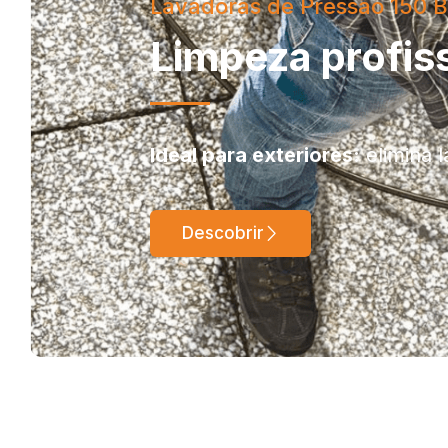
Lavadoras de Pressão 150 B
Limpeza profiss
Ideal para exteriores:
elimina l
Descobrir