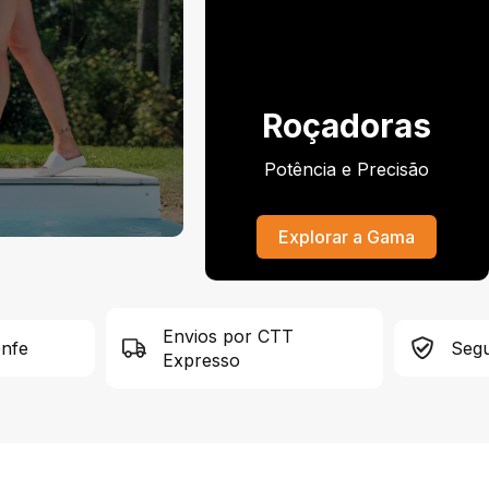
Roçadoras
Potência e Precisão
Explorar a Gama
Envios por CTT
onfe
Segu
Expresso