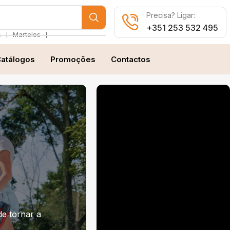
Precisa? Ligar:
+351 253 532 495
❘
❘
s
Martelos
atálogos
Promoções
Contactos
e tornar a