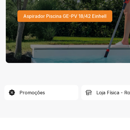
Aspirador Piscina GE-PV 18/42 Einhell
Promoções
Loja Física - R