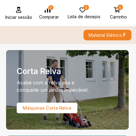
0
0
0
Lista de desejos
Carrinho
Comparar
Iniciar sessão
Material Elétrico
Corta Relva
Acabe com a relva alta e
conquiste um jardim impecável.
Máquinas Corta Relva