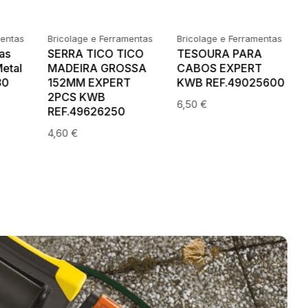
mentas
Bricolage e Ferramentas
Bricolage e Ferramentas
ICO
SERRA TICO TICO
SERRA TICO TICO
MADEIRA
MADEIRA ALTO
XPERT
EXTRAFINO 117MM
RENDIMENTO
26255
PROFISSIONAL
117MM
2PCS KWB
PROFISSIONAL
REF.49626260
2PCS KWB
REF.49626265
5,30
€
5,30
€