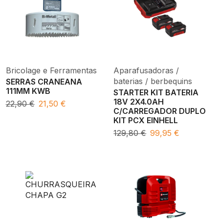
Bricolage e Ferramentas
Aparafusadoras /
baterias / berbequins
SERRAS CRANEANA
111MM KWB
STARTER KIT BATERIA
18V 2X4.0AH
22,90
€
21,50
€
C/CARREGADOR DUPLO
KIT PCX EINHELL
129,80
€
99,95
€