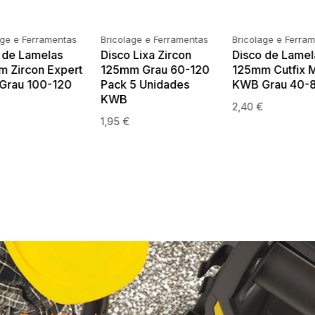
age e Ferramentas
Bricolage e Ferramentas
Bricolage e Ferra
A TICO TICO
TESOURA PARA
SERRA TICO T
IRA GROSSA
CABOS EXPERT
MADEIRA FINO
M EXPERT
KWB REF.49025600
116MM KWB E
 KWB
2PCS REF.496
6,50
€
49626250
3,95
€
€