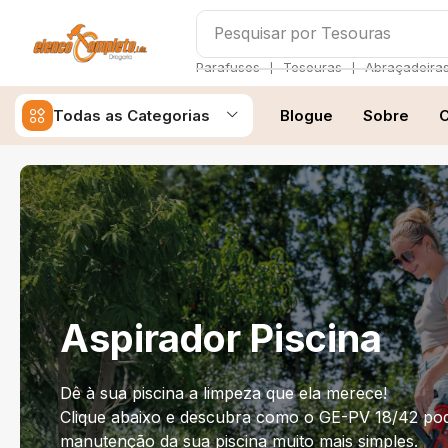
Pesquisar por
Parafusos
❘
❘
Parafusos
Tesouras
Abraçadeira
Todas as Categorias
Blogue
Sobre
C
Aspirador Piscina
Dê à sua piscina a limpeza que ela merece!
Clique abaixo e descubra como o GE-PV 18/42 pod
manutenção da sua piscina muito mais simples.