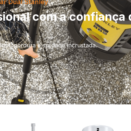
ar Dual Stanley
ional com a confiança 
ama, gordura e sujidade incrustada.
1
2