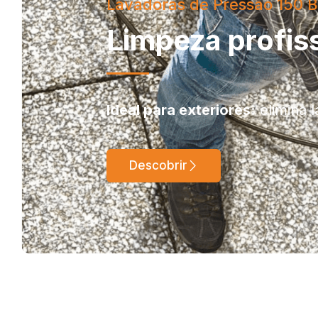
Potência e desempenho para
BERBEQUIM C
O Berbequim com Percussão 18V
força, autonomia e versatilida
eficiência.
Barbequim DeWALT