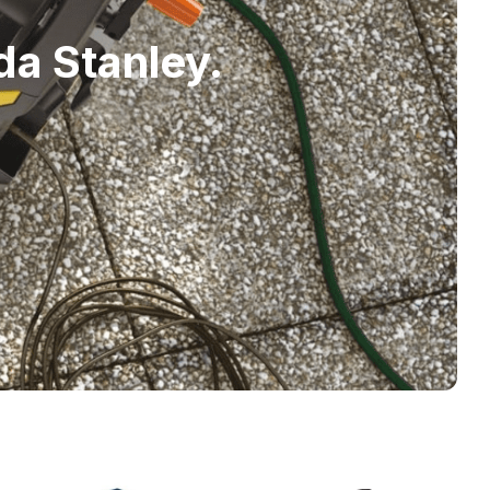
 DEWALT
e utilizadores exigentes que procuram
madeira, metal e alvenaria com máxima