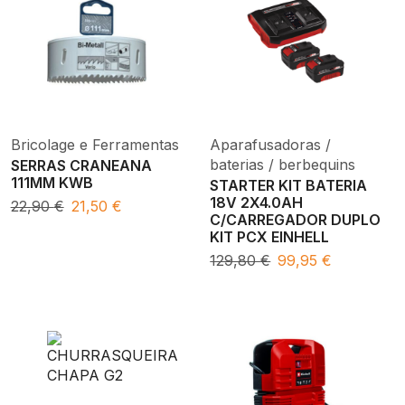
Bricolage e Ferramentas
Aparafusadoras /
baterias / berbequins
SERRAS CRANEANA
111MM KWB
STARTER KIT BATERIA
18V 2X4.0AH
22,90
€
21,50
€
C/CARREGADOR DUPLO
KIT PCX EINHELL
129,80
€
99,95
€