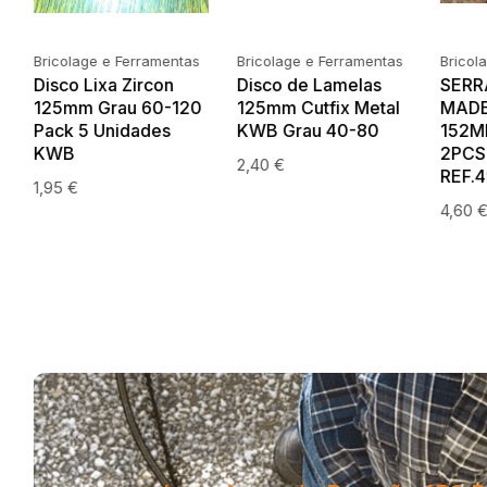
Bricolage e Ferramentas
Bricolage e Ferramentas
Bricol
Disco de Lamelas
SERRA TICO TICO
TESO
125mm Cutfix Metal
MADEIRA GROSSA
CABO
KWB Grau 40-80
152MM EXPERT
KWB 
2PCS KWB
2,40
€
6,50
REF.49626250
4,60
€