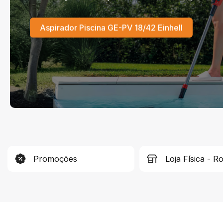
Aspirador Piscina GE-PV 18/42 Einhell
Promoções
Loja Física - R