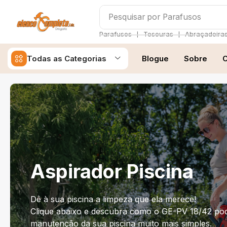
Pesquisar por
Martelos
❘
❘
Parafusos
Tesouras
Abraçadeira
Todas as Categorias
Blogue
Sobre
C
Aspirador Piscina
Dê à sua piscina a limpeza que ela merece!
Clique abaixo e descubra como o GE-PV 18/42 pod
manutenção da sua piscina muito mais simples.