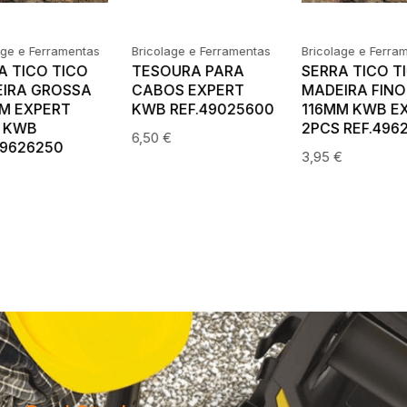
age e Ferramentas
Bricolage e Ferramentas
Bricolage e Ferra
URA PARA
SERRA TICO TICO
SERRA TICO T
S EXPERT
MADEIRA FINO
MADEIRA
REF.49025600
116MM KWB EXPERT
EXTRAFINO 1
2PCS REF.49626255
PROFISSIONAL
€
2PCS KWB
3,95
€
REF.49626260
5,30
€