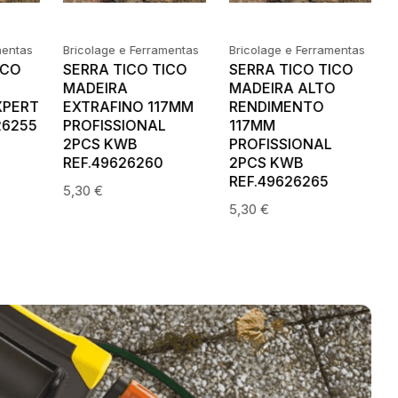
mentas
Bricolage e Ferramentas
Bricolage e Ferramentas
ICO
SERRA TICO TICO
SERRA CRANEANA
MADEIRA ALTO
25MM BIM.8%COB.
17MM
RENDIMENTO
KWB REF.49598025
117MM
7,50
€
PROFISSIONAL
2PCS KWB
REF.49626265
5,30
€