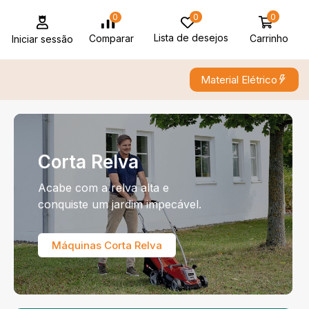
0
0
0
Lista de desejos
Carrinho
Comparar
Iniciar sessão
Material Elétrico
Corta Relva
Acabe com a relva alta e
conquiste um jardim impecável.
Máquinas Corta Relva