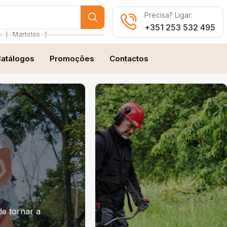
Precisa? Ligar:
+351 253 532 495
❘
❘
s
Martelos
atálogos
Promoções
Contactos
e tornar a