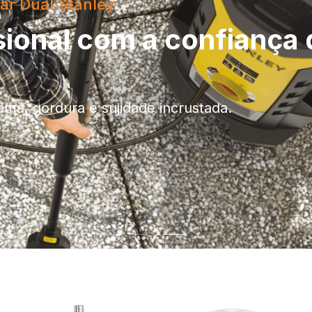
 os trabalhos mais exigentes.
/PERCUSSÃO 18V 5AH
 5Ah DeWalt foi concebido para profissionais 
de numa única ferramenta. Ideal para perfurar 
1
2