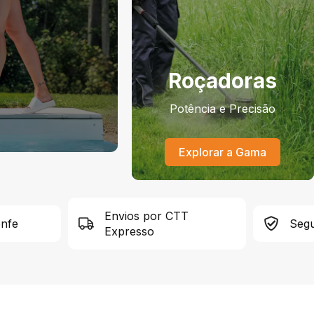
Roçadoras
Potência e Precisão
Explorar a Gama
Envios por CTT
onfe
Segu
Expresso