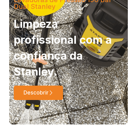
Dual Stanley
Limpeza
profissional com a
confiança da
Stanley.
Descobrir
1
2