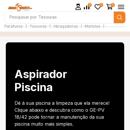
0
0
0
Pesquisar por
Tesouras
❘
❘
❘
❘
Parafusos
Tesouras
Abraçadeiras
Martelos
Aspirador
Piscina
Dê à sua piscina a limpeza que ela merece!
Clique abaixo e descubra como o GE-PV
18/42 pode tornar a manutenção da sua
piscina muito mais simples.