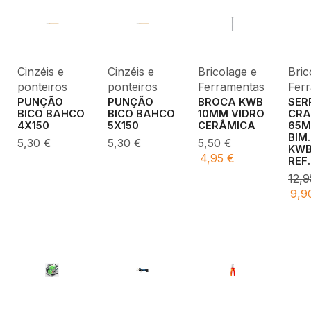
Cinzéis e
Cinzéis e
Bricolage e
Bric
ponteiros
ponteiros
Ferramentas
Fer
PUNÇÃO
PUNÇÃO
BROCA KWB
SER
BICO BAHCO
BICO BAHCO
10MM VIDRO
CRA
4X150
5X150
CERÂMICA
65
BIM
5,30
€
5,30
€
5,50
€
KW
4,95
€
REF
12,
9,9