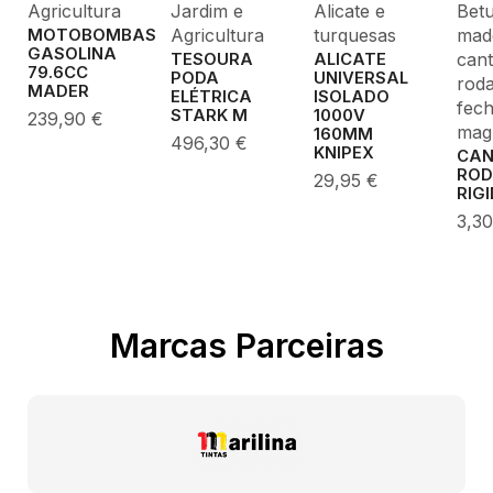
Alicate e
Bet
Agricultura
Jardim e
turquesas
made
Agricultura
MOTOBOMBAS
GASOLINA
cant
ALICATE
TESOURA
79.6CC
UNIVERSAL
PODA
roda
MADER
ISOLADO
ELÉTRICA
fec
1000V
STARK M
239,90
€
mag
160MM
496,30
€
KNIPEX
CA
ROD
29,95
€
RIG
3,3
Marcas Parceiras