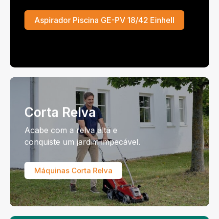
Aspirador Piscina GE-PV 18/42 Einhell
Corta Relva
Acabe com a relva alta e
conquiste um jardim impecável.
Máquinas Corta Relva