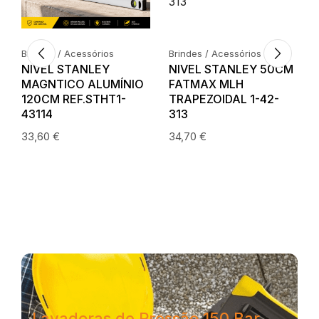
Brindes / Acessórios
Brindes / Acessórios
NIVEL STANLEY
NIVEL STANLEY 50CM
A
MAGNTICO ALUMÍNIO
FATMAX MLH
120CM REF.STHT1-
TRAPEZOIDAL 1-42-
43114
313
33,60
€
34,70
€
Lavadoras de Pressão 150 Bar