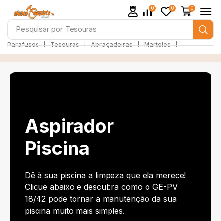
0
0
0
Pesquisar por
Parafusos
❘
❘
❘
❘
Parafusos
Tesouras
Abraçadeiras
Martelos
Aspirador
Piscina
Dê à sua piscina a limpeza que ela merece!
Clique abaixo e descubra como o GE-PV
18/42 pode tornar a manutenção da sua
piscina muito mais simples.