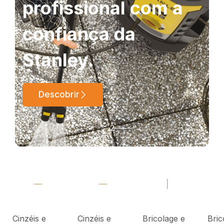
profissional com a
confiança da
Stanley.
Descobrir
1
2
Cinzéis e
Cinzéis e
Bricolage e
Bric