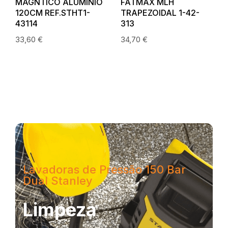
A
MAGNTICO ALUMÍNIO
FATMAX MLH
120CM REF.STHT1-
TRAPEZOIDAL 1-42-
43114
313
33,60
€
34,70
€
Lavadoras de Pressão 150 Bar
Dual Stanley
Limpeza