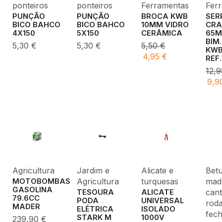
ponteiros
ponteiros
Ferramentas
Fer
PUNÇÃO
PUNÇÃO
BROCA KWB
SER
BICO BAHCO
BICO BAHCO
10MM VIDRO
CRA
4X150
5X150
CERÂMICA
65
BIM
5,30
€
5,30
€
5,50
€
KW
4,95
€
REF
12,
9,9
Agricultura
Jardim e
Alicate e
Bet
Agricultura
turquesas
made
MOTOBOMBAS
GASOLINA
cant
TESOURA
ALICATE
79.6CC
PODA
UNIVERSAL
roda
MADER
ELÉTRICA
ISOLADO
fec
STARK M
1000V
239,90
€