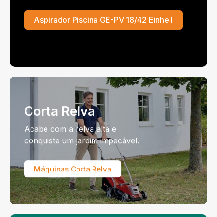
Aspirador Piscina GE-PV 18/42 Einhell
Corta Relva
Acabe com a relva alta e
conquiste um jardim impecável.
Máquinas Corta Relva