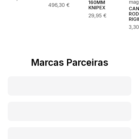
mag
160MM
496,30
€
KNIPEX
CA
ROD
29,95
€
RIG
3,3
Marcas Parceiras