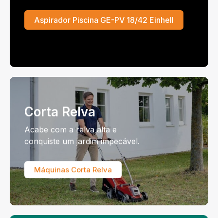
Aspirador Piscina GE-PV 18/42 Einhell
Corta Relva
Acabe com a relva alta e
conquiste um jardim impecável.
Máquinas Corta Relva