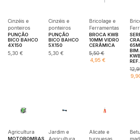
Cinzéis e
Cinzéis e
Bricolage e
Bric
ponteiros
ponteiros
Ferramentas
Fer
PUNÇÃO
PUNÇÃO
BROCA KWB
SER
BICO BAHCO
BICO BAHCO
10MM VIDRO
CRA
4X150
5X150
CERÂMICA
65
BIM
5,30
€
5,30
€
5,50
€
KW
4,95
€
REF
12,
9,9
Alicate e
Bet
Agricultura
Jardim e
turquesas
made
Agricultura
MOTOBOMBAS