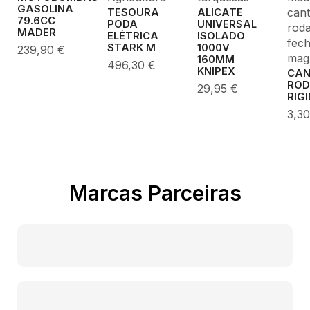
GASOLINA
cant
ALICATE
TESOURA
79.6CC
UNIVERSAL
PODA
roda
MADER
ISOLADO
ELÉTRICA
fec
1000V
STARK M
239,90
€
mag
160MM
496,30
€
KNIPEX
CA
ROD
29,95
€
RIG
3,3
Marcas Parceiras