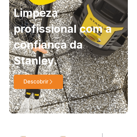
Limpeza
profissional com a
confiança da
Stanley.
Descobrir
1
2