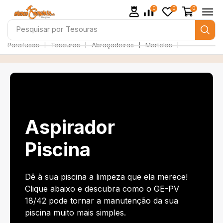
0
0
0
Pesquisar por
Parafusos
❘
❘
❘
❘
Parafusos
Tesouras
Abraçadeiras
Martelos
Aspirador
Piscina
Dê à sua piscina a limpeza que ela merece!
Clique abaixo e descubra como o GE-PV
18/42 pode tornar a manutenção da sua
piscina muito mais simples.