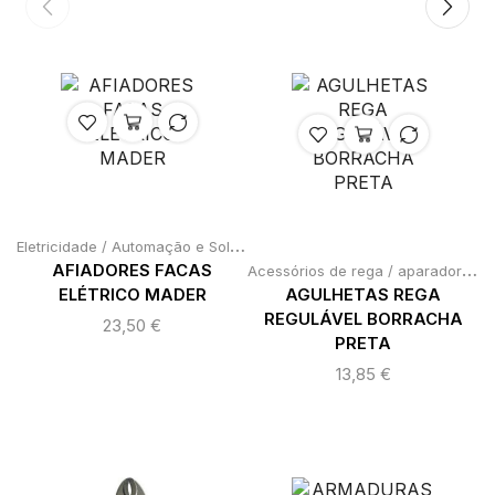
E
letricidade / Automação e Soldadura
,
Material Elétrico
A
cessórios de rega / aparadores / aspiradores/sopradores
AFIADORES FACAS
ELÉTRICO MADER
AGULHETAS REGA
REGULÁVEL BORRACHA
23,50
€
PRETA
13,85
€