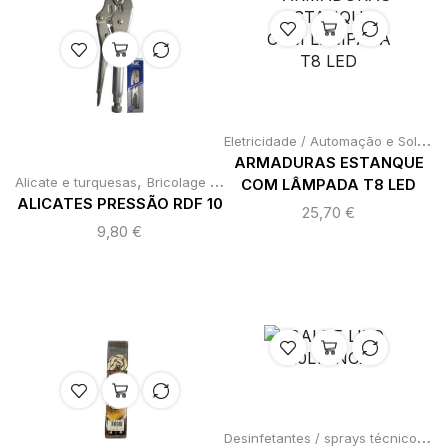
E
letricidade / Automação e Soldadura
ARMADURAS ESTANQUE
,
,
Alicate e turquesas
Bricolage e Ferramentas
Ferramentas Manuais
COM LÂMPADA T8 LED
ALICATES PRESSÃO RDF 10
25,70
€
9,80
€
D
esinfetantes / sprays técnicos / vassouras / varredores