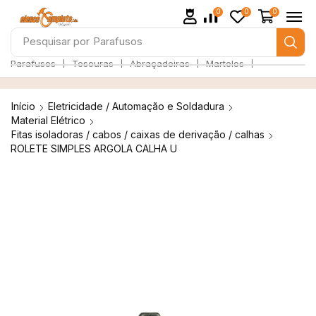
0
0
0
Pesquisar por
Parafusos
❘
❘
❘
❘
Parafusos
Tesouras
Abraçadeiras
Martelos
Início
Eletricidade / Automação e Soldadura
Material Elétrico
Fitas isoladoras / cabos / caixas de derivação / calhas
ROLETE SIMPLES ARGOLA CALHA U