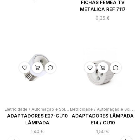
FICHAS FEMEA TV
METALICA REF 7117
0,35
€
E
letricidade / Automação e Soldadura
,
E
letricidade / Automação e Soldadura
Interruptores / lâmpadas / la
ADAPTADORES E27-GU10
ADAPTADORES LÂMPADA
LÂMPADA
E14 / GU10
1,40
€
1,50
€