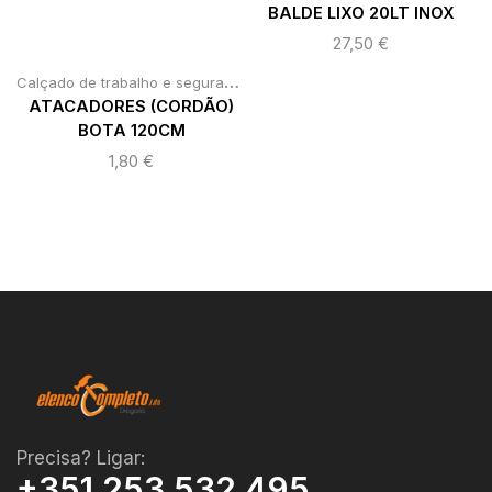
BALDE LIXO 20LT INOX
27,50
€
C
alçado de trabalho e segurança / cintas de aperto e elevação
,
Equ
ATACADORES (CORDÃO)
BOTA 120CM
1,80
€
Precisa? Ligar:
+351 253 532 495