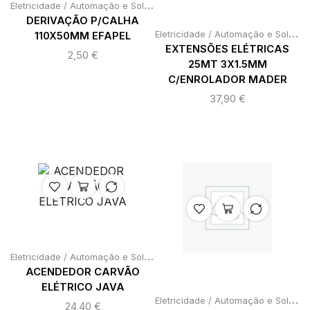
E
letricidade / Automação e Soldadura
,
Fitas isoladoras / cabos / ca
DERIVAÇÃO P/CALHA
E
letricidade / Automação e Soldadura
110X50MM EFAPEL
EXTENSÕES ELÉTRICAS
2,50
€
25MT 3X1.5MM
C/ENROLADOR MADER
37,90
€
E
letricidade / Automação e Soldadura
,
Material Elétrico
ACENDEDOR CARVÃO
ELÉTRICO JAVA
E
letricidade / Automação e Soldadura
24,40
€