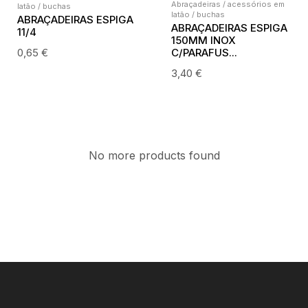
Abraçadeiras / acessórios em
latão / buchas
latão / buchas
ABRAÇADEIRAS ESPIGA
ABRAÇADEIRAS ESPIGA
11/4
150MM INOX
0,65
€
C/PARAFUS...
3,40
€
No more products found