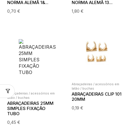
NORMA ALEMÃ 1&...
NORMA ALEMÃ 13...
0,70
€
1,80
€
Abraçadeiras / acessórios em
latão / buchas
Abraçadeiras / acessórios em
ABRAÇADEIRAS CLIP 101
latão / buchas
20MM
ABRAÇADEIRAS 25MM
0,19
€
SIMPLES FIXAÇÃO
TUBO
0,45
€