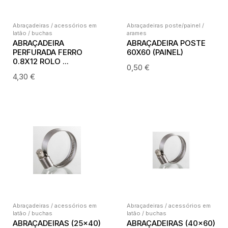
Abraçadeiras / acessórios em
Abraçadeiras poste/painel /
latão / buchas
arames
ABRAÇADEIRA
ABRAÇADEIRA POSTE
PERFURADA FERRO
60X60 (PAINEL)
0.8X12 ROLO ...
0,50
€
4,30
€
Abraçadeiras / acessórios em
Abraçadeiras / acessórios em
latão / buchas
latão / buchas
ABRAÇADEIRAS (25×40)
ABRAÇADEIRAS (40×60)