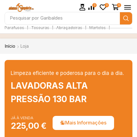
0
0
0
Pesquisar por
Garibaldes
❘
❘
❘
❘
Parafusos
Tesouras
Abraçadeiras
Martelos
Início
Loja
Limpeza eficiente e poderosa para o dia a dia.
LAVADORAS ALTA
PRESSÃO 130 BAR
JÁ À VENDA
Mais Informações
225,00 €