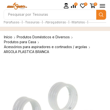
0
0
0
Pesquisar por
Tesouras
❘
❘
❘
❘
Parafusos
Tesouras
Abraçadeiras
Martelos
Início
Produtos Domésticos e Diversos
Produtos para Casa
Acessórios para aspiradores e cortinados / argolas
ARGOLA PLASTICA BRANCA