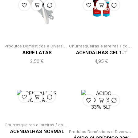
P
rodutos Domésticos e Diversos
,
,
C
hurrasqueiras e lareiras / contentores e barris
Produtos para Casa
Roldanas / ca
ABRE LATAS
ACENDALHAS GEL 1LT
2,50
€
4,95
€
C
hurrasqueiras e lareiras / contentores e barris
,
Produtos Doméstic
P
rodutos Domésticos e Diversos
,
ACENDALHAS NORMAL
P