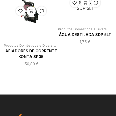
P
rodutos Domésticos e Diversos
,
P
ÁGUA DESTILADA SDP 5LT
1,75
€
P
rodutos Domésticos e Diversos
,
,
Produtos para Casa
Roldanas / ca
AFIADORES DE CORRENTE
KONTA SP05
150,80
€