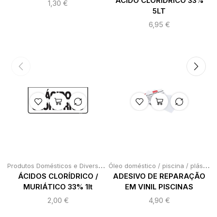
ÁCIDO CLORÍDRICO 33%
1,30
€
5LT
6,95
€
P
rodutos Domésticos e Diversos
,
,
Ó
leo doméstico / piscina / plásticos
Produtos Químicos
Químicos indus
ÁCIDOS CLORÍDRICO /
ADESIVO DE REPARAÇÃO
MURIÁTICO 33% 1lt
EM VINIL PISCINAS
2,00
€
4,90
€