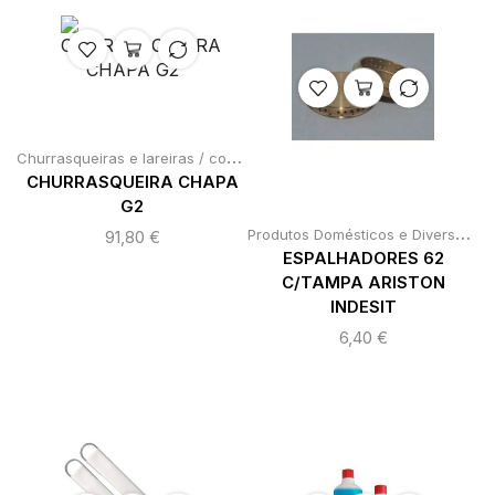
C
hurrasqueiras e lareiras / contentores e barris
,
Produtos Doméstic
CHURRASQUEIRA CHAPA
G2
P
rodutos Domésticos e Diversos
,
P
91,80
€
ESPALHADORES 62
C/TAMPA ARISTON
INDESIT
6,40
€