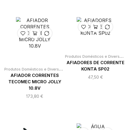
P
rodutos Domésticos e Diversos
,
P
AFIADORES DE CORRENTE
P
rodutos Domésticos e Diversos
,
,
KONTA SP02
Produtos para Casa
Roldanas / ca
AFIADOR CORRENTES
47,50
€
TECOMEC MICRO JOLLY
10.8V
173,80
€